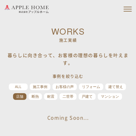
私たちの約束
WORKS
施工実績
私たちの家づくり
暮らしに向き合って、お客様の理想の暮らしを叶えま
施工実績
す。
会社情報
事例を絞り込む
ブログ
ALL
施工事例
お客様の声
リフォーム
建て替え
店舗
断熱
耐震
二世帯
戸建て
マンション
ニュース
Coming Soon...
イベント情報