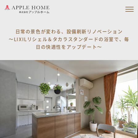
私たちの約束
日常の景色が変わる、設備刷新リノベーション
〜LIXILリシェル＆タカラスタンダードの浴室で、毎
私たちの家づくり
日の快適性をアップデート〜
施工実績
会社情報
ブログ
ニュース
イベント情報